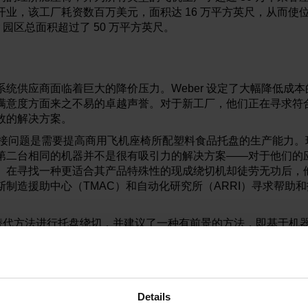
开业，该工厂耗资数百万美元，面积达 16 万平方英尺，从而使
Weber 园区总面积超过了 50 万平方英尺。
统供应商面临着巨大的降价压力。Weber 设定了大幅降低成
满意度方面来之不易的卓越声誉。对于新工厂，他们正在寻求符
效的解决方案。
个直接问题是需要提高商用飞机座椅所配塑料食品托盘的生产能力。现
第二台相同的机器并不是很有吸引力的解决方案——对于他们的
。在寻找一种更适合其产品特殊性的现成绕切机却徒劳无功后，
斯制造援助中心（TMAC）和自动化研究所（ARRI）寻求帮助
新型替代方法进行托盘绕切，并建议了一种有前景的方法，即基于机
法持开放态度，但要求提议的解决方案能够将 CAD 数据直接转换
单元可以无缝集成至习惯于对 CNC 机床工具进行编程的现有制
为在线进行，该过程为手动且会耗费宝贵的生产时间，这可能会
Details
bli Rx90 机器人，因为 Staubli 的运动控制本就具有高精度，这是