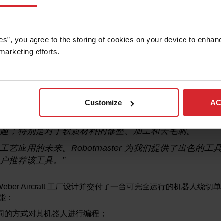
®
ter
来解决编程问题。ARRI 评估过的任何其他软件都不能满
 原理的编程
es”, you agree to the storing of cookies on your device to enhanc
代码生成，一个软件解决方案集成所有功能
marketing efforts. 
修改和调整
tics 经理 Mike Ouren 评论道：
Customize
AC
！目前采用大型机床的某些应用中，六自由度机械臂具有
势，在过去的几年里，似乎越来越多熟悉机床的客户开始
趣；特别是对于软质材料的修整、加工和去毛刺。
艺应用的未来。Robotmaster 为我们提供了出色的
户推荐该工具。”
eber Aircraft 工厂设计并交付了一台可完全运行的机器人绕切单元。
功能：
相同的方式对其机器人进行编程；