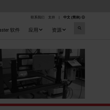
联系我们
支持
|
中文 (简体)
切
aster 软件
应用
资源
换
搜
索