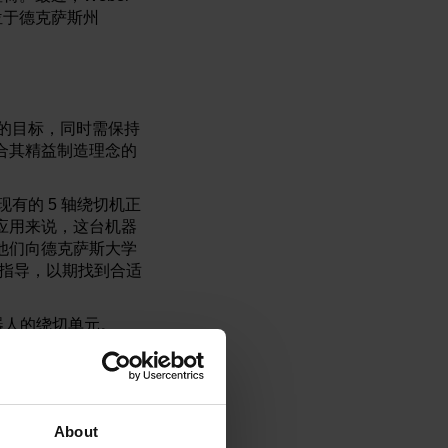
位于德克萨斯州
本的目标，同时需保持
合其精益制造理念的
有的 5 轴绕切机正
应用来说，这台机器
他们向德克萨斯大学
和指导，以期找到合适
器人的绕切单元。
为机器人随时可用的程序
造工程流程。他们担
破坏其降低成本的目
About
修整应用
的必要条件。