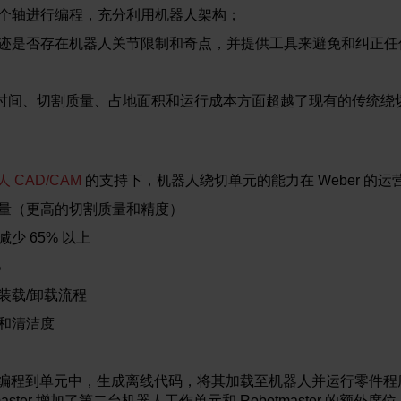
个轴进行编程，充分利用机器人架构；
迹是否存在机器人关节限制和奇点，并提供工具来避免和纠正任
时间、切割质量、占地面积和运行成本方面超越了现有的传统绕
器人 CAD/CAM
的支持下，机器人绕切单元的能力在 Weber 的
量（更高的切割质量和精度）
少 65% 以上
%
装载/卸载流程
和清洁度
零件编程到单元中，生成离线代码，将其加载至机器人并运行零件
aster 增加了第二台机器人工作单元和 Robotmaster 的额