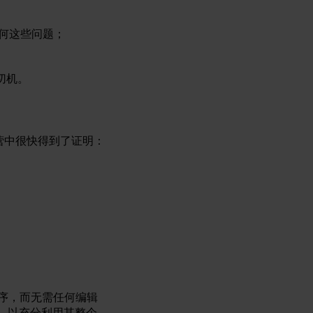
何这些问题；
切机。
运营中很快得到了证明：
程序，而无需任何编辑
外席位，以充分利用其整个