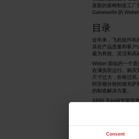
座新的座椅制造工厂
Gainesville 的 
目录
近年来，飞机组件和系
其在产品质量和客户
最为有效、灵活和高
Weber 面临的一
在满负荷运行。购买
尺寸过大，价格过高
阿灵顿分校的德克萨
的制造解决方案。
ARRI 开始研究
Weber 对这个想
文件，以便新的工作
心，机器人编程通常
标。
Consent
ARRI 选择了 Stau