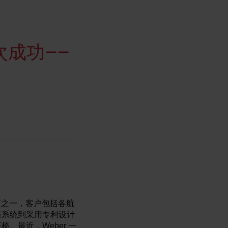
一次成功——
椅制造商之一，客户包括各航
椅系统到采用专利设计
。最近，Weber 一