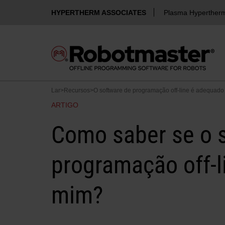
HYPERTHERM ASSOCIATES
Plasma Hyperther
Lar
>
Recursos
>
O software de programação off-line é adequado
ARTIGO
Como saber se o 
programação off-l
mim?