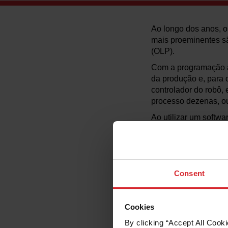
Ao longo dos anos, o
mais proeminentes sã
(OLP).
Com a programação at
da produção e, para
controlador do robô,
processo dezenas, ou
Ao utilizar um softwa
independente do rob
trajetórias do robô 
pode ser validado atr
robô pode ser gerado
Consent
Para ajudar a determ
perguntas abaixo sob
Cookies
O tempo de progr
By clicking “Accept All Cooki