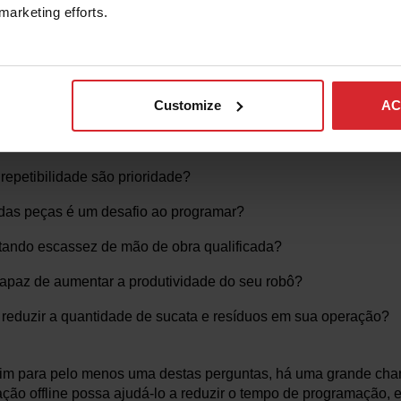
rar seu robô da produção para programar?
marketing efforts. 
marcas de robôs que deseja programar?
uções de mix alto e baixo volume?
Customize
AC
rojeto de engenharia são feitas após a programação?
 peças e tempos de ciclo mais rápidos são prioridade?
repetibilidade são prioridade?
as peças é um desafio ao programar?
tando escassez de mão de obra qualificada?
apaz de aumentar a produtividade do seu robô?
reduzir a quantidade de sucata e resíduos em sua operação?
im para pelo menos uma destas perguntas, há uma grande cha
ção offline possa ajudá-lo a reduzir o tempo de programação, e