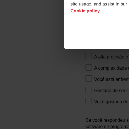
Você precisa reti
site usage, and assist in our 
Cookie policy
Você tem várias 
Você realiza prod
As mudanças no p
A troca rápida de
A alta precisão e 
A complexidade d
Você está enfren
Gostaria de ser c
Você gostaria de 
Se você respondeu s
software de programa