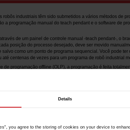
s robôs industriais têm sido submetidos a vários métodos de p
o a programação manual do teach pendant e o software de pro
ravés de um painel de controle manual -teach pendant-, o braço
 cada posição do processo desejado, deve ser movido manualm
 e salvo como um ponto de programa sequencial. Você pode ter 
 até centenas de vezes para um programa de robô industrial m
re de programação offline (OLP), a programação é feita totalme
ô físico, em um computador, permitindo que o robô permaneça 
podem ser criadas automaticamente a partir de um modelo CAD 
avés de simulação para garantir que esteja livre de erros e coli
 para produção ou salvo para uso posterior.
Details
inar se o software de programação off-line é adequado para vo
re seu processo robótico.
amação é um gargalo no seu processo de fabricação?
es”, you agree to the storing of cookies on your device to enhanc