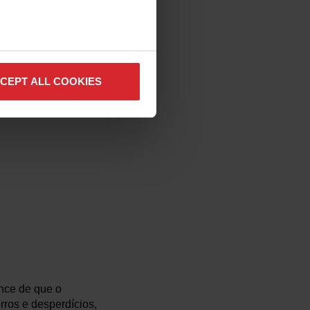
CEPT ALL COOKIES
nce de que o
rros e desperdícios,