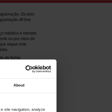
rogramação. Os dois
gramação off-line
 robótico é retirado
ente ou por meio do
que seguir este
édio.
nte de forma
em produção. As
da peça, o programa
sões, e o código do
About
cê, responda às
e site navigation, analyze 