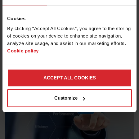
Cookies
By clicking “Accept All Cookies”, you agree to the storing 
기사
of cookies on your device to enhance site navigation, 
더 많은 공정 지식, 더 나은 로봇 플라즈마 절
analyze site usage, and assist in our marketing efforts. 
단
Cookie policy
자세히 알아보기
ACCEPT ALL COOKIES
Customize