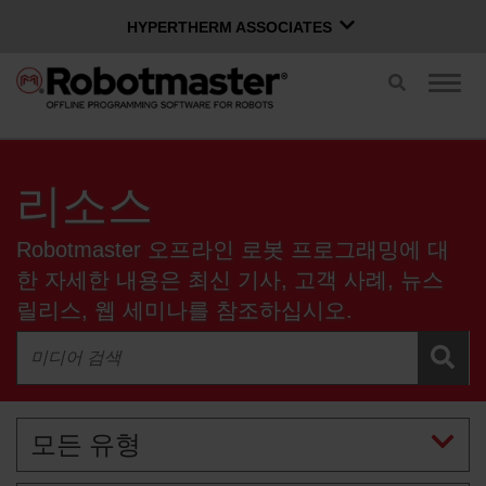
HYPERTHERM ASSOCIATES
HYPERTHERM ASSOCIATES
검
탐
색
Hypertherm 플라즈마
색
전
전
OMAX 워터젯
한국어
환
환
리소스
소프트웨어 그룹
문의하기
지원
Robotmaster 오프라인 로봇 프로그래밍에 대
Robotmaster 소프트웨어
한 자세한 내용은 최신 기사, 고객 사례, 뉴스
릴리스, 웹 세미나를 참조하십시오.
적용 분야
리소스
모든 유형