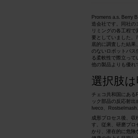
Promens a.s.
造会社です。同社の
リミングの各工程で
要としていました。
底的に調査した結果
のないロボットパス
る柔軟性で際立って
他の製品よりも優れ
選択肢は
チェコ共和国にあるP
ック部品の反応射出成形
Iveco、Rostse
成形プロセス後、収
す。従来、研磨プロ
かり、潜在的に危険な