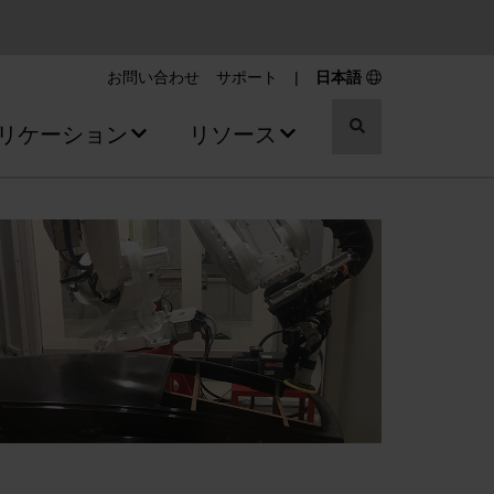
お問い合わせ
サポート
|
日本語
切
リケーション
リソース
り
替
え
ス
イ
ッ
チ