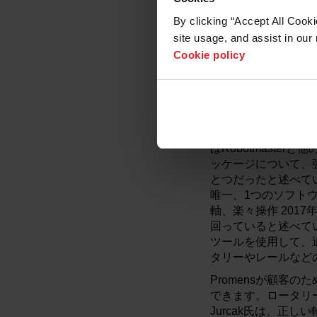
ラメータに基づいてラ
By clicking “Accept All Cooki
れています」とJur
site usage, and assist in our 
実行するためのシン
Cookie policy
あります。Robot
チェックします。次
することで、ロボッ
ラムを生成することがで
は優れています。私が
だけでした。」 6つ
はRobotmast
ッケージについて、
とつだったと述べて
唯一、1つのソフトウェ
軸、楽々操作 2017
回っていると述べてい
ツールを使用して、追
タリーやレールなど
Promensが顧客
できます。ロータリ
Jurcak氏は、正し