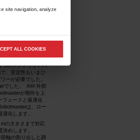
、衝突の検出と回避に優
e site navigation, analyze 
いです。複雑なパスを
発生することがよく
の限界、衝突を自動的に
ラーを検出して修正
、ほぼ完璧なプログ
 Robotmaster
CEPT ALL COOKIES
敵するのはわずか2つ
した後、Jurcak氏
の2つのソフトウェアパ
弱で、安定性もいまひ
パワーが必要でした。
でした。 ### 外部
tmasterが期待を上
ターフェースと最適化
tmasterは、ロー
最適化します。
5 mの大きさまで対応
置決めします。
は外部軸の割り出しと調