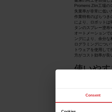
健康の向上を目指し
Promens Zli
失業率が非常に低いた
作業特有のばらつき
により、ロボットは
タンのスプレー塗布
オートメーションで
ングにより、余分な
ログラミングについて
トウェアを使用して行
方がコスト効率が良い
使いやす
Jurcak氏は以前
在、彼はPromen
したいと考えていま
Consent
彼は6つの主要なオ
り、ユーザーインタ
効果的かつ効率的に
Cookies