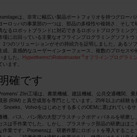
 Berry Bramlageは、非常に幅広い製品ポートフォリオを持つグ
ヨーロッパの事業部の一つは、部品の多様性や複雑さ、そして
異なるロボットブランドに対応できるロボットプログラミング
市場に出回っている主要なオフラインプログラミングソフトウ
、1つのソリューションがその持続力を証明しました。あるソ
生成、直感的なユーザーインターフェース、複数のプロセスや
®
いました。
HyperthermのRobotmaster
オフラインプログラミ
ています。
明確です
romens' Zlin工場は、農業機械、建設機械、公共交通機関、
 (RIM) と真空成形を専門としています。25年以上の経験を持つ
lmash、Snoeks、Volvoをはじめとする多くのOEMに選ばれて
穫機、バス、バン用の大型プラスチックボディパネルを研磨し
セスは手作業でした。しかし、プラスチック部品の研磨はほこ
作業です。Promensは、研磨作業にロボットを導入するこ