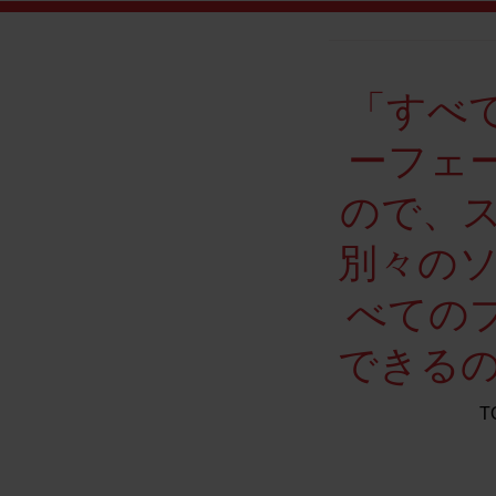
「すべ
ーフェ
ので、
別々の
べての
できる
T