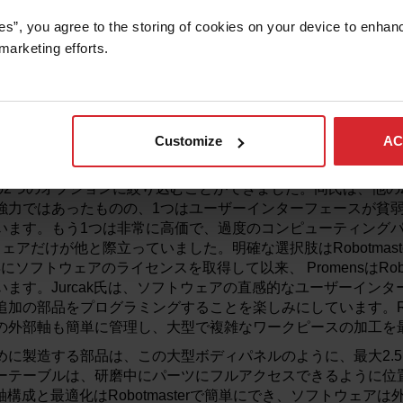
ンク付けされました。「Robotmasterは、特異点、エラー
es”, you agree to the storing of cookies on your device to enhanc
cak氏は言います。「パス生成のシンプルさは本当に素晴らし
marketing efforts. 
プルな機能を備えています」。部品が複雑になると、エラーが
masterのソフトウェアは、特異点、リーチの問題、ジョイント
に、エラーのないロボットパスを生成します。オフラインでエ
トの生産性と収益性を最大化します。「非常に複雑な部品でも
きます」とJurcak氏は言います。「部品が複雑であればあるほど、
Customize
AC
テストした他のソフトウェアのうち、Robotmasterにほぼ匹
の異なるソフトウェアパッケージを徹底的にテストし、性能を評価
erと他の2つのオプションに絞り込むことができました。同氏は、他
強力ではあったものの、1つはユーザーインターフェースが貧
います。もう1つは非常に高価で、過度のコンピューティング
アだけが他と際立っていました。明確な選択肢はRobotmaster
年にソフトウェアのライセンスを取得して以来、 PromensはRobo
ます。Jurcak氏は、ソフトウェアの直感的なユーザーイン
加の部品をプログラミングすることを楽しみにしています。Robo
の外部軸も簡単に管理し、大型で複雑なワークピースの加工を
のために製造する部品は、この大型ボディパネルのように、最大2.
ーテーブルは、研磨中にパーツにフルアクセスできるように位
い軸構成と最適化はRobotmasterで簡単にでき、ソフトウェア