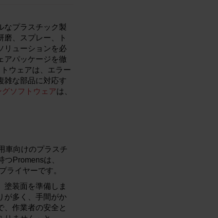
ローバルなプラスチック製
研磨、スプレー、ト
ソリューションを必
ェアパッケージを徹
フトウェアは、エラー
複雑な部品に対応す
ングソフトウェア
は、
乗用車向けのプラスチ
Promensは、
いるサプライヤーです。
、塗装面を準備しま
りが多く、手間がか
とで、作業者の安全と