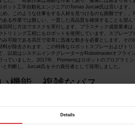
ました。「研磨作業は過酷な作業であり、健康にはあまり良く
n工場のロボット工学自動化エンジニアのTomas Jurcak氏は言いま
め、このような仕事をする人材を見つけるのも困難です」。Pr
のある作業では難しい、一貫した高品質を確保することも望ん
毎回同じ方法でタスクを実行します。プラスチック成形業者は
やトリミング工程にもロボットを使用しています。スプレープ
のみ可能である高圧で非常に迅速な動きを必要とします。その
材料が除去されます。この特殊なロボットスプレーおよびトリ
、以前はシステムインテグレーターがRobotmasterオフラ
っていました。2017年、Promensはロボットのプログラミ
と判断し、Jurcak氏をその責任者として採用しました。
い機能、複雑なパス
、ロボットセルの構築とプログラミングを行うインテグレーター
sの社内ロボット工学の責任者であり、仕事に適したツールを使
した。
Details
フラインプログラミングソフトウェアパッケージをテストしまし
ーフェースの直感性と、独特性や衝突などのエラーを検出しな
生成する方法を個人的にテストしました。各ソフトウェアは、