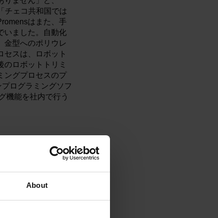
ありません」と、
す。「チェコ共和国では
omensはまた、手
でいました。自動化
、金型へのポリウレ
ロセスは、ロボット
後のロボットトリミ
ミングプロセスのプ
インプログラミングソフ
ング機能を社内で行う
で働いていました。現
用していることを確認
About
た。1週間にわた
がらロボットパスを
価格を含む数十のパ