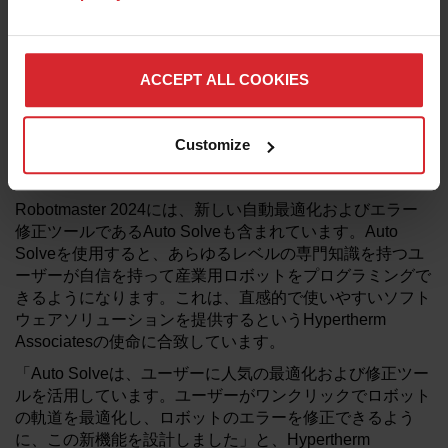
セスを実行するために複数のロボットをプログラムする必
要があるユーザー向けに設計されています。複数のロボッ
トをプログラムできる機能により、プログラミングのワー
クフローが強化され、ワークスペースの衝突を避けるため
ACCEPT ALL COOKIES
ユーザーはシステム全体をシングルビューで確認できま
す。さらに、ユーザーはRobotmasterの強力なプログラミ
ング機能と比類のない最適化戦略を活用して、複数ロボッ
Customize
トのセル環境でサイクル時間を短縮し、生産量を増やすこ
とができるようになりました。
Robotmaster 2024には、新しい自動最適化およびエラー
修正ツールであるAuto Solveも含まれています。Auto
Solveを使用すると、あらゆるレベルの専門知識を持つユ
ーザーが自信を持って産業用ロボットをプログラミングで
きるようになります。これは、直感的で使いやすいソフト
ウェアソリューションを提供するというHypertherm
Associatesの使命に合致しています。
「Auto Solveは、ユーザーに人気の最適化および修正ツー
ルを活用しています。ユーザーがワンクリックでロボット
の軌道を最適化し、ロボットのエラーを修正できるよう
に、この新機能を設計しました」と、Hypertherm