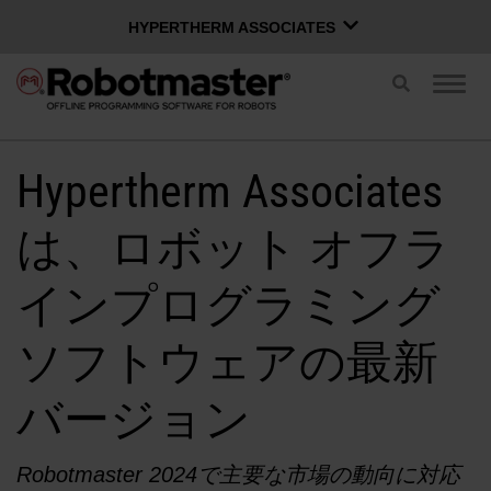
HYPERTHERM ASSOCIATES
HYPERTHERM ASSOCIATES
切
ナ
り
Hypertherm プラズマ
ビ
替
ゲ
OMAX ウォータージェット
日本語
え
ー
Hypertherm Associates
ス
シ
お問い合わせ
Software Group
サポート
イ
ョ
ッ
ン
は、ロボット オフラ
チ
を
Robotmasterソフトウェア
切
インプログラミング
り
替
ソフトウェアの最新
え
アプリケーション
る
バージョン
リソース
Robotmaster 2024で主要な市場の動向に対応