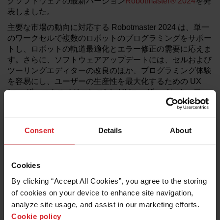
グソフトウェアの最新バージョン
Robotmaster® 2024
を発
表しました。
主要な市場の動向に対応する Robotmaster 2024 は、単一
のワークセルで複数のロボットのプログラミングをサポー
トし、ロボットの軌道最適化とエラー修正の需要に応えま
す。さらに、ソフトウェアアップデートには、セルおよび
ツーリングエディターの改良のほか、プログラミング体験
を容易にし、ユーザーの生産性を最大化するための UX
(ユーザーエクスペリエンス) と UI (ユーザーインターフェ
ース) の改良が含まれています。
Hypertherm AssociatesのRobotmasterロボティクスソフト
ウェアの製品マーケティング マネージャー、Natalie
Consent
Details
About
Adams氏は次のように述べています。「Robotmaster
2024のリリースを発表できることを嬉しく思います。こ
のロボットプログラミング ソフトウェアの最新バージョ
Cookies
ンには、プログラミング時間を短縮するだけでなく、ロボ
By clicking “Accept All Cookies”, you agree to the storing 
ットプログラマーが遭遇するプログラミングの煩わしさの
of cookies on your device to enhance site navigation, 
多くを取り除く新しい機能が含まれています」。
analyze site usage, and assist in our marketing efforts. 
Robotmaster 2024は、同じセル環境内でさまざまなプロ
Cookie policy