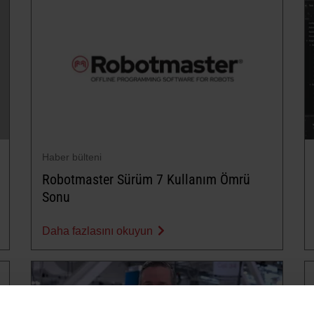
Haber bülteni
Robotmaster Sürüm 7 Kullanım Ömrü
Sonu
Daha fazlasını okuyun