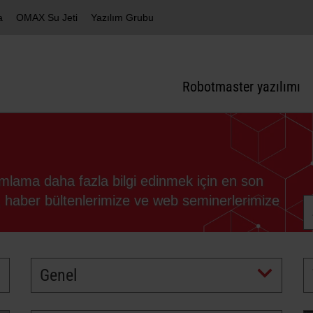
a
OMAX Su Jeti
Yazılım Grubu
Robotmaster yazılımı
mlama daha fazla bilgi edinmek için en son
, haber bültenlerimize ve web seminerlerimize
Genel