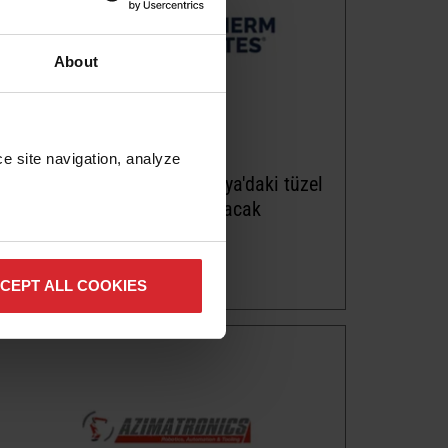
About
Haber bülteni
e site navigation, analyze 
Hypertherm Associates, Rusya'daki tüzel
kişiliğini resmî olarak kapatacak
Daha fazlasını okuyun
CEPT ALL COOKIES