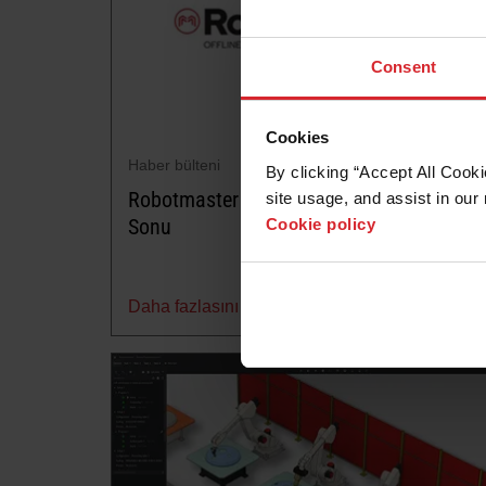
Consent
Cookies
Haber bülteni
By clicking “Accept All Cooki
Robotmaster Sürüm 6 Kullanım Ömrü
site usage, and assist in our 
Sonu
Cookie policy
Daha fazlasını okuyun