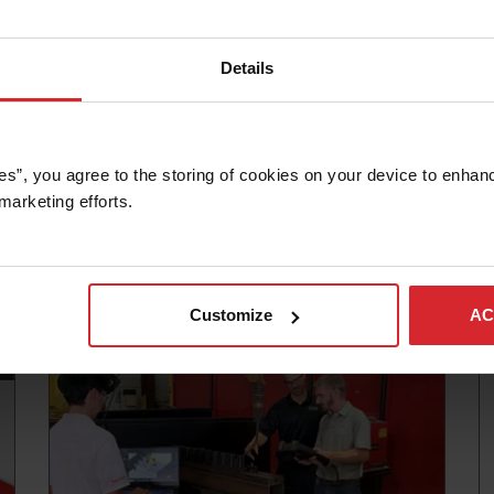
Details
Haber bülteni
es”, you agree to the storing of cookies on your device to enhanc
Jake Brown, Hypertherm Associates'in
marketing efforts. 
Küresel Satış ve Pazarlama Başkan
Yardımcısı oldu
Daha fazlasını okuyun
Customize
AC