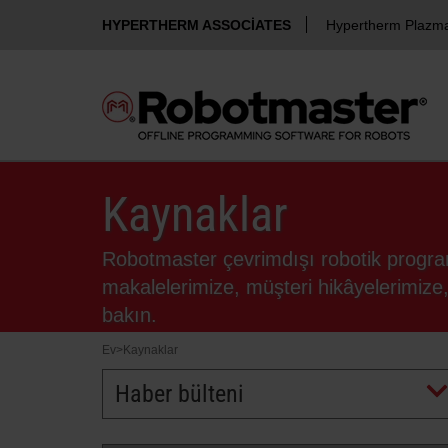
HYPERTHERM ASSOCIATES
Hypertherm Plazm
Kaynaklar
Robotmaster çevrimdışı robotik progra
makalelerimize, müşteri hikâyelerimize
bakın.
Ev
>
Kaynaklar
Haber bülteni