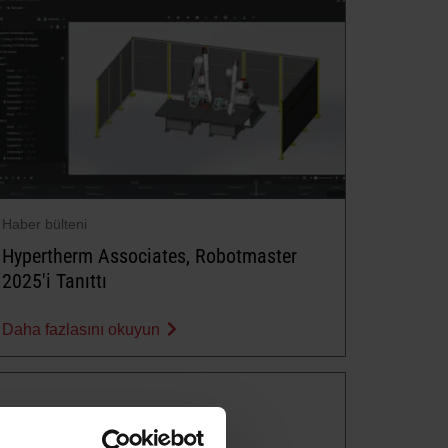
Haber bülteni
Hypertherm Associates, Robotmaster
2025'i Tanıttı
Daha fazlasını okuyun