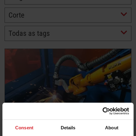
Corte
Todas as tags
Consent
Details
About
Artigo