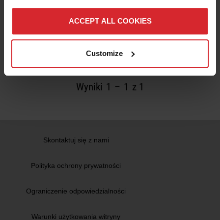
Czy w przeszłości przyglądałeś się
automatyzacji zadań produkcyjnych? Dlaczego
ACCEPT ALL COOKIES
nie?
Przeczytaj więcej
Customize
Wyniki
1
–
1
z 1
Skontaktuj się z nami
Polityka ochrony prywatności
Ograniczenie odpowiedzialności
Warunki użytkowania witryny