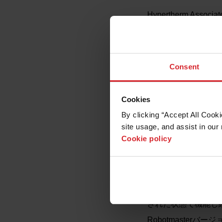
Hypertherm 
異を軽減するオフラ
ソフトウェアバージ
7（バージョン7.0、7.
す。この日以降、Hype
Consent
よび支援サービスを
Robotmaster
サポートとライセン
Cookies
しいライセンスのア
By clicking “Accept All Cooki
の変更が含まれます
site usage, and assist in our 
このサポート終了の
Cookie policy
Robotmaste
代理店に連絡してソ
す。
Robotmaster
ージョン7ライセン
された状態で機能し
Robotmasterバ