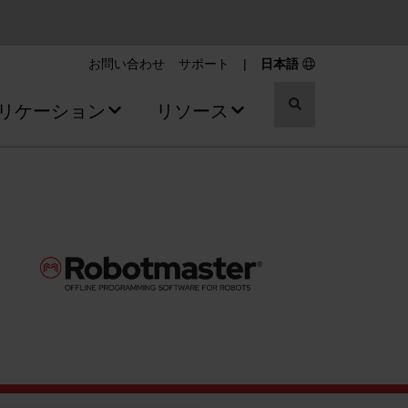
お問い合わせ
サポート
|
日本語
切
リケーション
リソース
り
替
え
ス
イ
ッ
チ