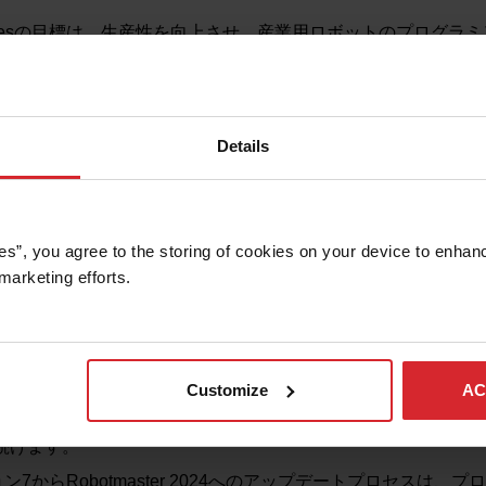
Associatesの目標は、生産性を向上させ、産業用ロボットのプログ
インプログラミングソフトウェアを作成することです。当社の
ョンおよびその前の2つのバージョンをサポートするため、
Ro
1、7.2、7.3、7.4、および7.5）は2024年12月31日
をもってサ
rtherm AssociatesはRobotmasterバージョン7のユー
Details
提供しなくなります。
バージョン7が2024年12月31日にサポート終了ステータスに達する
スサポートは提供されなくなります。具体的には、テクニカル
クティベーション、ライセンスの再アクティベーションのリク
es”, you agree to the storing of cookies on your device to enhanc
。
marketing efforts. 
お知らせは、バージョン7のメンテナンスプランにも影響を及
rバージョン7を使用し、ソフトウェアメンテナンスプランを有効にし
フトウェアを最新バージョンに更新し、引き続きサポートを受
Customize
AC
バージョン7の販売終了日についてもお知らせいたします。2024年7
スは発行されません。既存のバージョン7ソフトウェアのインス
続けます。
ージョン7からRobotmaster 2024へのアップデートプロセスは