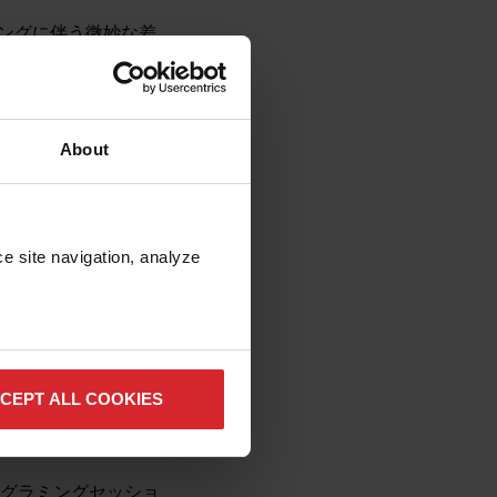
ラミングに伴う微妙な差
方針に従い、現在の
botmasterバージョン
ポート終了となりま
ザーに対して技術サポートお
About
と、バージョン7の技術
サポート、開発、新
エスト、ライセンス
e site navigation, analyze 
ぼします。
ているお客様は、販売
ける必要がありま
CEPT ALL COOKIES
月23日より、新しいバ
トールは、リリース
、プログラミングセッショ