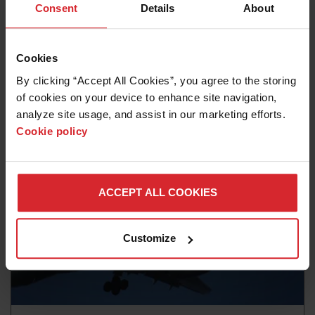
Historia de clientes
Consent
Details
About
Un fabricante global elige el software
Robotmaster para la soldadura de bastidores y
reduce el tiempo de inactividad del robot en un
Cookies
75 %
By clicking “Accept All Cookies”, you agree to the storing 
of cookies on your device to enhance site navigation, 
Leer más
analyze site usage, and assist in our marketing efforts. 
Cookie policy
ACCEPT ALL COOKIES
Customize