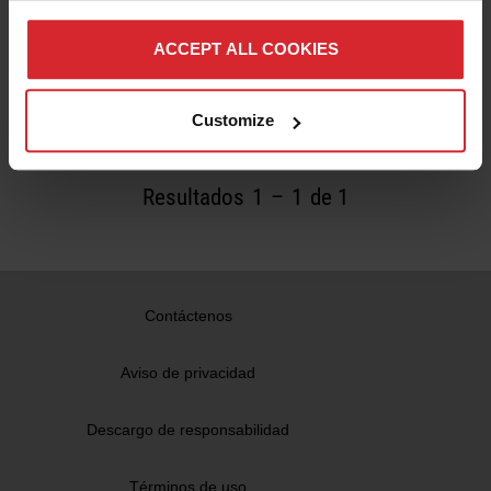
Historia de clientes
Trane ahorra más de 80 horas de tiempo de
ACCEPT ALL COOKIES
programación del robot
Leer más
Customize
Resultados
1
–
1
de 1
Contáctenos
Aviso de privacidad
Descargo de responsabilidad
Términos de uso